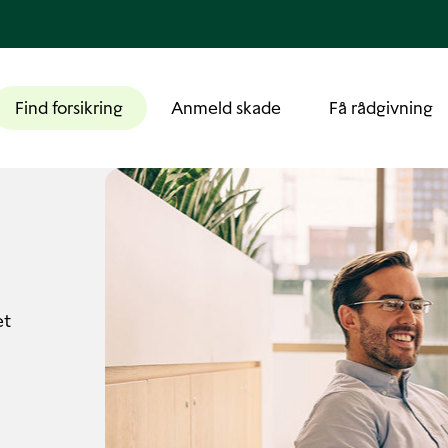
Find forsikring
Anmeld skade
Få rådgivning
et