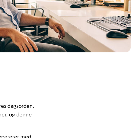
eres dagsorden.
mer, og denne
 opererer med