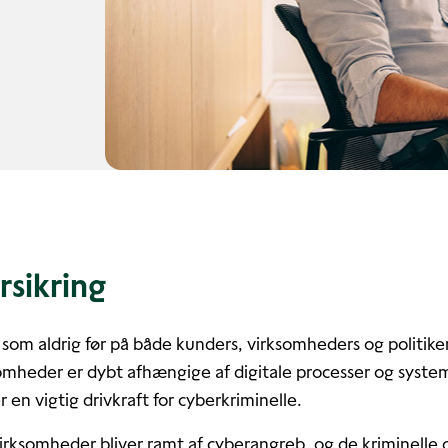
rsikring
 som aldrig før på både kunders, virksomheders og politik
somheder er dybt afhængige af digitale processer og syste
en vigtig drivkraft for cyberkriminelle.
 virksomheder bliver ramt af cyberangreb, og de kriminelle