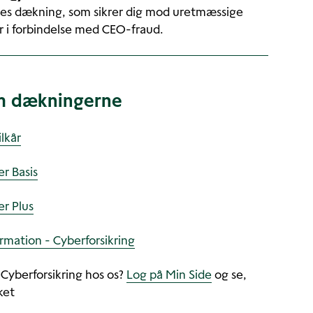
res dækning, som sikrer dig mod uretmæssige
er i forbindelse med CEO-fraud.
m dækningerne
lkår
er Basis
er Plus
rmation - Cyberforsikring
 Cyberforsikring hos os?
Log på Min Side
og se,
ket