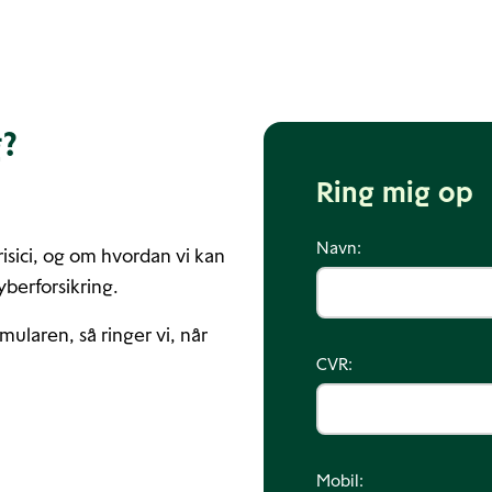
g?
Ring mig op
Navn:
risici, og om hvordan vi kan
berforsikring.
rmularen, så ringer vi, når
CVR:
Mobil: