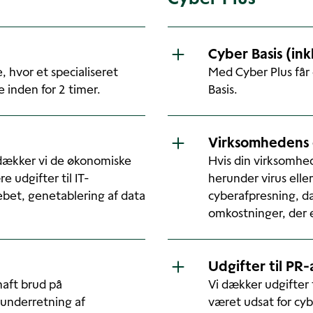
Cyber Basis (in
e, hvor et specialiseret
Med Cyber Plus får
 inden for 2 timer.
Basis.
Virksomhedens 
dækker vi de økonomiske
Hvis din virksomhed
 udgifter til IT-
herunder virus ell
ebet, genetablering af data
cyberafpresning, dæ
omkostninger, der
Udgifter til PR-
haft brud på
Vi dækker udgifter 
. underretning af
været udsat for cyb