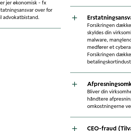
 jer økonomisk - fx
rstatningsansvar over for
Erstatningsansv
il advokatbistand.
Forsikringen dækker
skyldes din virksomh
malware, manglende
medfører et cybera
Forsikringen dække
betalingskortindus
Afpresningsomk
Bliver din virksomh
håndtere afpresnin
omkostningerne ved
CEO-fraud (Tilv