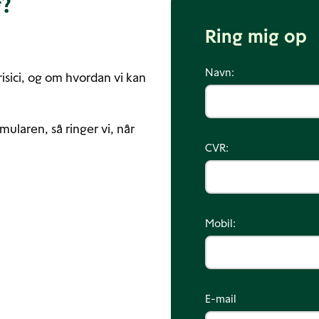
g?
Ring mig op
Navn:
risici, og om hvordan vi kan
rmularen, så ringer vi, når
CVR:
Mobil:
E-mail