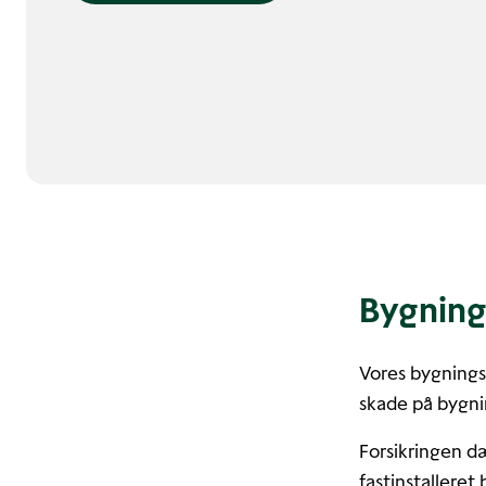
Bygning
Vores bygningsf
skade på bygni
Forsikringen d
fastinstalleret