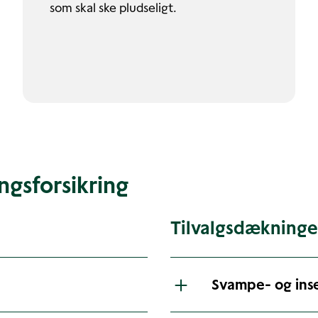
som skal ske pludseligt.
gsforsikring
Tilvalgsdækninge
Svampe- og ins