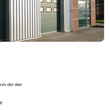
vis der sker
og