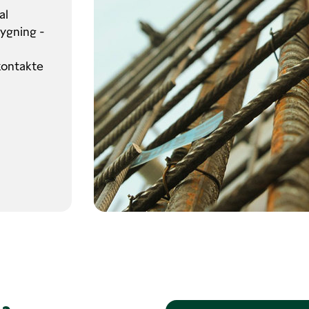
al
bygning -
 kontakte