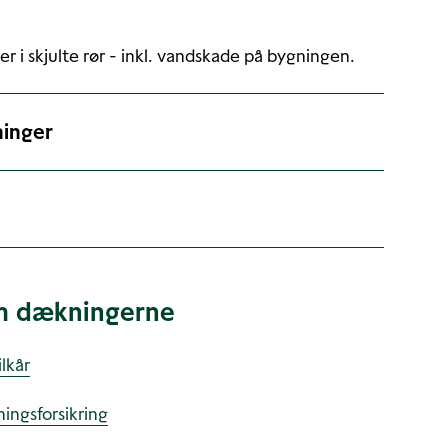
 i skjulte rør - inkl. vandskade på bygningen.
ninger
m dækningerne
lkår
ningsforsikring