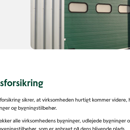
sforsikring
orsikring sikrer, at virksomheden hurtigt kommer videre, h
nger og bygningstilbehør.
ækker alle virksomhedens bygninger, udlejede bygninger 
 bygningstilbehør, som er anbragt på dens blivende plads.