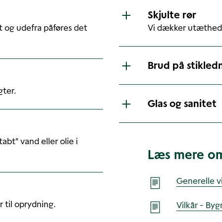
Skjulte rør
t og udefra påføres det
Vi dækker utætheder
Brud på stikled
gter.
Glas og sanitet
abt" vand eller olie i
Læs mere o
Generelle vi
 til oprydning.
Vilkår - Byg