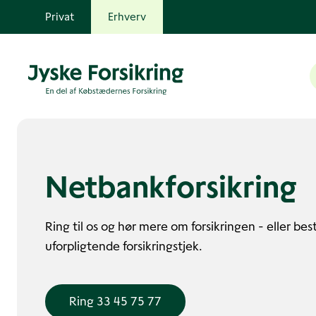
Privat
Erhverv
Netbank­forsikring
Ring til os og hør mere om forsikringen - eller best
uforpligtende forsikringstjek.
Ring 33 45 75 77