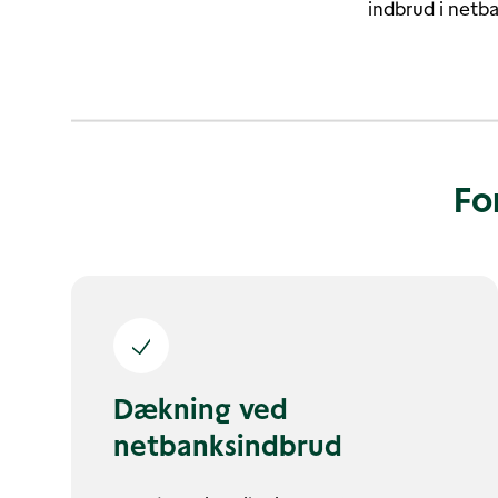
indbrud i netb
Fo
Dækning ved
netbanksindbrud