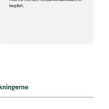
begået.
kningerne