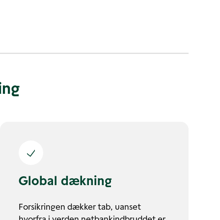
ing
Global dækning
Forsikringen dækker tab, uanset
hvorfra i verden netbankindbruddet er