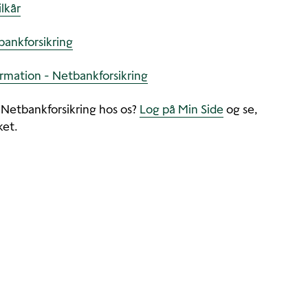
lkår
bankforsikring
rmation - Netbankforsikring
 Netbankforsikring hos os?
Log på Min Side
og se,
ket.