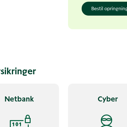
Bestil opringnin
sikringer
Netbank
Cyber