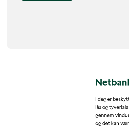
Netbank
I dag er beskyt
lås og tyveria
gennem vinduet
og det kan være