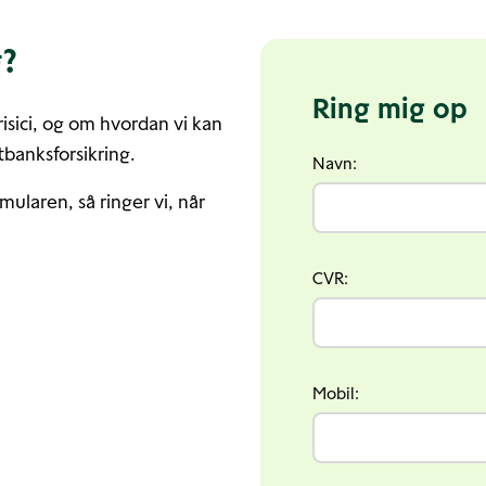
g?
Ring mig op
risici, og om hvordan vi kan
banksforsikring.
Navn:
rmularen, så ringer vi, når
CVR:
Mobil: