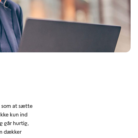
g som at sætte
ikke kun ind
 går hurtig,
som dækker