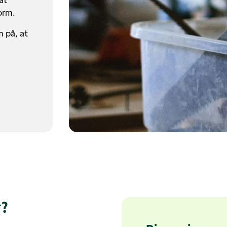
at
orm.
 på, at
g?