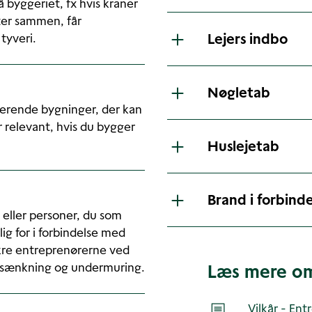
 byggeriet, fx hvis kraner
rter sammen, får
Lejers indbo
tyveri.
Nøgletab
terende bygninger, der kan
 relevant, hvis du bygger
Huslejetab
Brand i forbind
 eller personer, du som
ig for i forbindelse med
ikre entreprenørerne ved
ndssænkning og undermuring.
Læs mere o
Vilkår - Ent