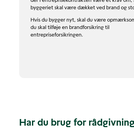
der i entreprisekontrakten være et krav om, 
byggeriet skal være dækket ved brand og st
Hvis du bygger nyt, skal du være opmærksom
du skal tilføje en brandforsikring til
entrepriseforsikringen.
Har du brug for rådgivnin