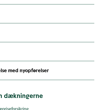
else med nyopførelser
m dækningerne
repriseforsikring