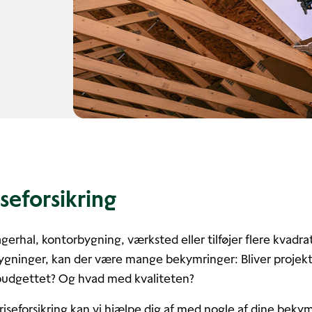
seforsikring
gerhal, kontorbygning, værksted eller tilføjer flere kvadra
ygninger, kan der være mange bekymringer: Bliver projekte
budgettet? Og hvad med kvaliteten?
iseforsikring kan vi hjælpe dig af med nogle af dine bekym