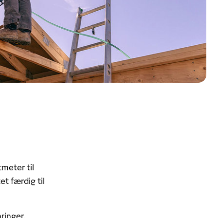
tmeter til
t færdig til
ringer.