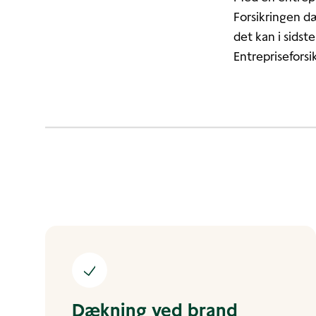
Forsikringen dæ
det kan i sidst
Entreprisefors
Dækning ved brand