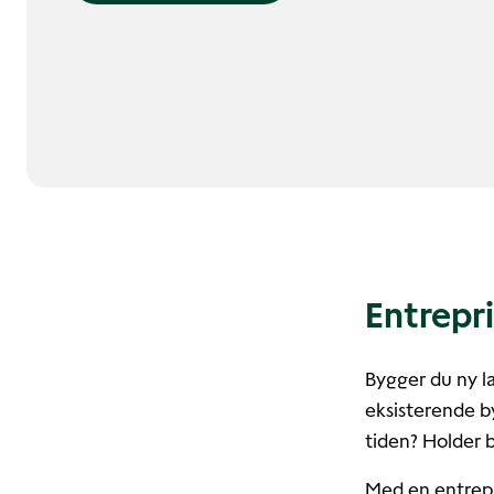
Entrepri
Bygger du ny la
eksisterende b
tiden? Holder 
Med en entrepr