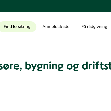
Find forsikring
Anmeld skade
Få rådgivning
søre, bygning og drifts