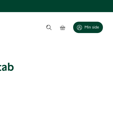
Min side
tab