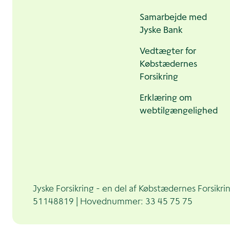
Samarbejde med
Jyske Bank
Vedtægter for
Købstædernes
Forsikring
Erklæring om
webtilgængelighed
Jyske Forsikring - en del af Købstædernes Forsikr
51148819 | Hovednummer: 33 45 75 75