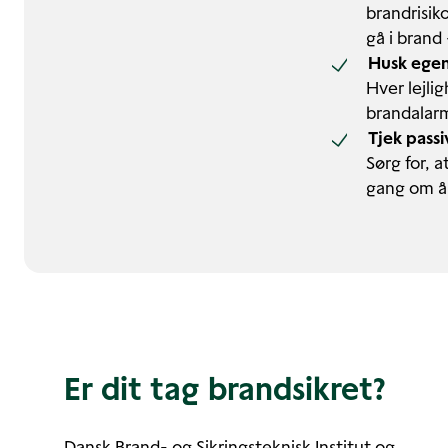
brandrisik
gå i brand
Husk egen
Hver lejlig
brandalarm
Tjek passi
Sørg for, 
gang om år
Er dit tag brandsikret?
Dansk Brand- og Sikringsteknisk Institut og