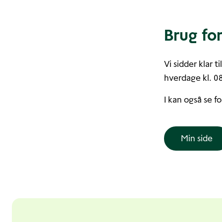
Brug for
Vi sidder klar t
hverdage kl. 0
I kan også se f
Min side
Andre