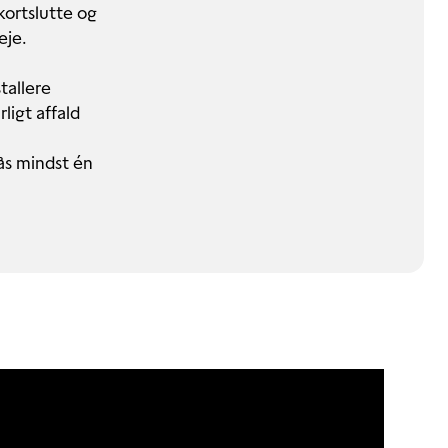
kortslutte og
veje.
stallere
ligt affald
ås mindst én