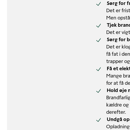
Sørg for 
Det er fri
Men opstår
Tjek bra
Det er vigt
Sørg for 
Det er klo
få fat i d
trapper og
Få et elek
Mange brand
for at få d
Hold øje 
Brandfarli
kældre og 
derefter.
Undgå opl
Opladning 