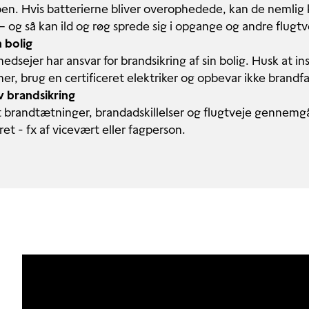
oen. Hvis batterierne bliver overophedede, kan de nemlig 
 – og så kan ild og røg sprede sig i opgange og andre flugt
 bolig
hedsejer har ansvar for brandsikring af sin bolig. Husk at in
er, brug en certificeret elektriker og opbevar ikke brandfar
v brandsikring
at brandtætninger, brandadskillelser og flugtveje gennemg
et - fx af vicevært eller fagperson.