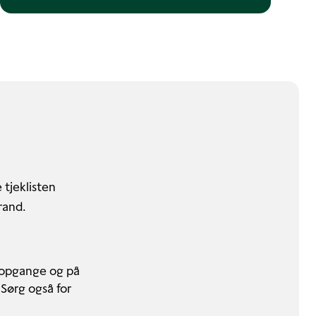
 tjeklisten
rand.
peopgange og på
 Sørg også for