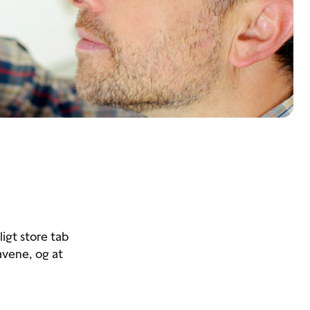
igt store tab
avene, og at