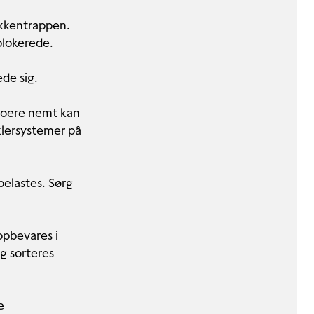
økkentrappen.
blokerede.
ede sig.
eboere nemt kan
nklersystemer på
rbelastes. Sørg
opbevares i
g sorteres
e