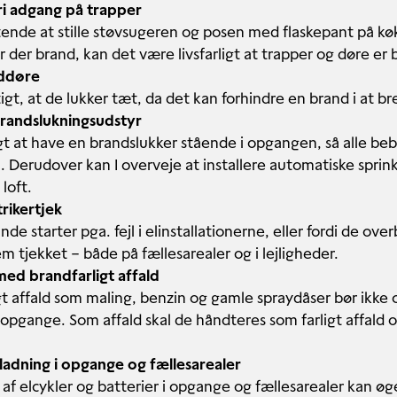
fri adgang på trapper
stende at stille støvsugeren og posen med flaskepant på k
 der brand, kan det være livsfarligt at trapper og døre er 
nddøre
igt, at de lukker tæt, da det kan forhindre en brand i at br
brandslukningsudstyr
gt at have en brandslukker stående i opgangen, så alle b
en. Derudover kan I overveje at installere automatiske spri
 loft.
trikertjek
e starter pga. fejl i elinstallationerne, eller fordi de ove
em tjekket – både på fællesarealer og i lejligheder.
med brandfarligt affald
gt affald som maling, benzin og gamle spraydåser bør ikke 
opgange. Som affald skal de håndteres som farligt affald o
adning i opgange og fællesarealer
af elcykler og batterier i opgange og fællesarealer kan øg