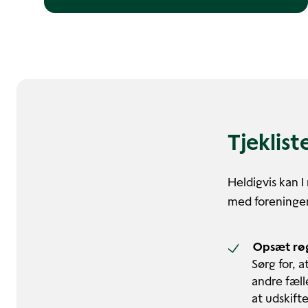
Tjeklis
Heldigvis kan I
med foreningen
Opsæt rø
Sørg for, 
andre fælle
at udskift