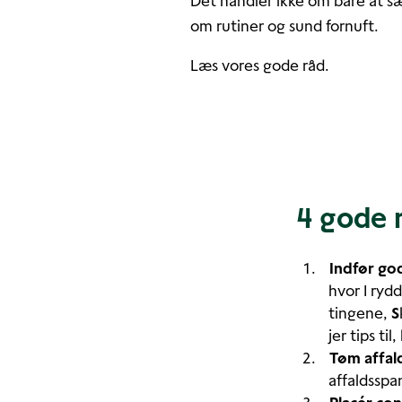
Det handler ikke om bare at sæ
om rutiner og sund fornuft.
Læs vores gode råd.
4 gode 
Indfør go
hvor I ryd
tingene,
S
jer tips t
Tøm affal
affaldsspa