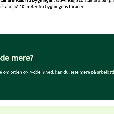
ntainere væk fra bygningen:
Udvendige containere bør pla
stand på 10 meter fra bygningens facader.
ide mere?
re om orden og ryddelighed, kan du læse mere på
arbejdsti