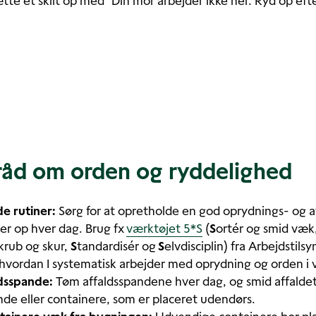
tte et skilt op med "
Din mor arbejder ikke her. Ryd op efte
råd om orden og ryddelighed
de rutiner:
Sørg for at opretholde en god oprydnings- og af
der op hver dag. Brug fx
værktøjet 5*S
(
S
ortér og smid væk
krub og skur,
S
tandardisér og
S
elvdisciplin) fra Arbejdstils
il, hvordan I systematisk arbejder med oprydning og orden 
dsspande:
Tøm affaldsspandene hver dag, og smid affaldet
nde eller containere, som er placeret udendørs.