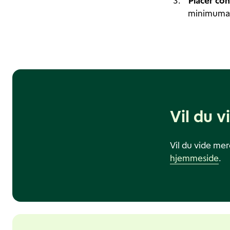
Placér co
minimumaf
Vil du v
Vil du vide me
hjemmeside
.
Andre