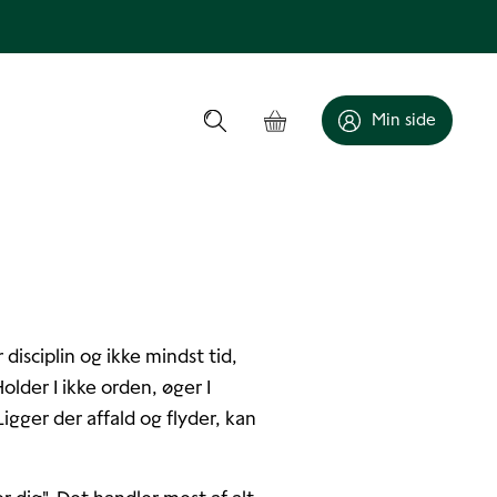
Min side
disciplin og ikke mindst tid,
lder I ikke orden, øger I
igger der affald og flyder, kan