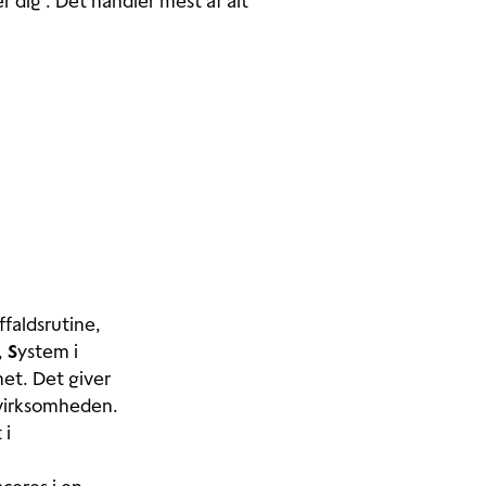
r dig
". Det handler mest af alt
faldsrutine,
,
S
ystem i
ynet. Det giver
i virksomheden.
 i