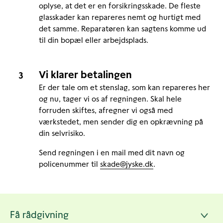
oplyse, at det er en forsikringsskade. De fleste
glasskader kan repareres nemt og hurtigt med
det samme. Reparatøren kan sagtens komme ud
til din bopæl eller arbejdsplads.
Vi klarer betalingen
Er der tale om et stenslag, som kan repareres her
og nu, tager vi os af regningen. Skal hele
forruden skiftes, afregner vi også med
værkstedet, men sender dig en opkrævning på
din selvrisiko.
Send regningen i en mail med dit navn og
policenummer til
skade@jyske.dk
.
Andre
Få rådgivning
sider