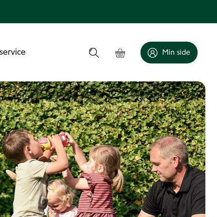
service
Min side