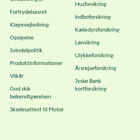
Husforsikring
Fortrydelsesret
Indboforsikring
Klagevejledning
Kæledyrsforsikring
Opsigelse
Lønsikring
Svindelpolitik
Ulykkeforsikring
Produktinformationer
Årsrejseforsikring
Vilkår
Jyske Bank
God skik
kortforsikring
bekendtgørelsen
Skadesattest til Motor