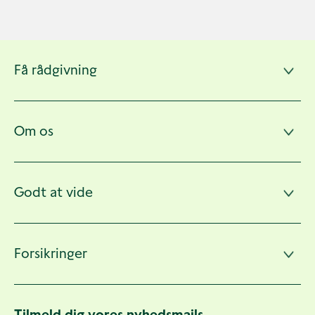
Andre
Få rådgivning
sider
Om os
Godt at vide
Forsikringer
Tilmeld dig vores nyhedsmails